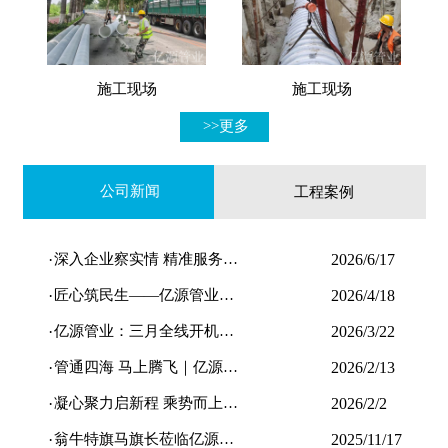
施工现场
施工现场
>>更多
公司新闻
工程案例
·
深入企业察实情 精准服务…
2026/6/17
·
匠心筑民生——亿源管业…
2026/4/18
·
亿源管业：三月全线开机…
2026/3/22
·
管通四海 马上腾飞｜亿源…
2026/2/13
·
凝心聚力启新程 乘势而上…
2026/2/2
·
翁牛特旗马旗长莅临亿源…
2025/11/17